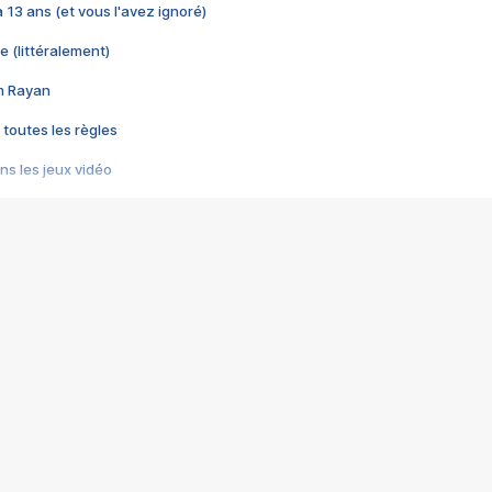
 a 13 ans (et vous l'avez ignoré)
e (littéralement)
im Rayan
 toutes les règles
s les jeux vidéo
us choquant de Rockstar ? - Le scandale BULLY
e plus moche de Steam
du RÊVE tourne au CAUCHEMAR
pendant 8 heures
it… à tort
umiliés par un jeu vidéo
ire - Final Fantasy 8
ti un empire - Age of Empires