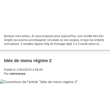
Bonjour mes amies, Je vous propose pour aujourd'hui, une recette très très
simple qui pourra accompagner vos plats ou vos soupes, et que les enfants
vont adorer. 3 carottes râpées 50g de fromage râpé 2 à 3 oeufs selon la
grosseur. sel et poivre Un peu...
Idée de menu régime 2
Publié le 12/01/2010 à 08:00
Par
oumsoraya