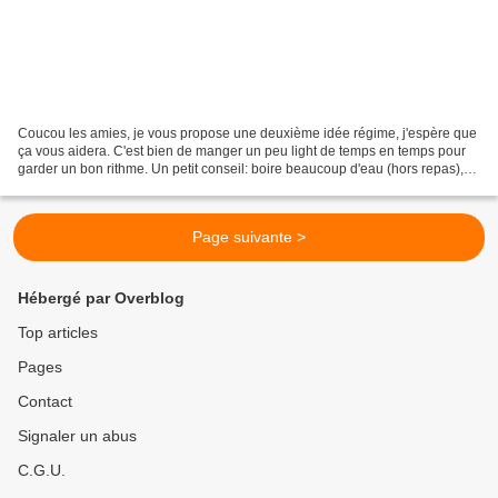
Coucou les amies, je vous propose une deuxième idée régime, j'espère que
ça vous aidera. C'est bien de manger un peu light de temps en temps pour
garder un bon rithme. Un petit conseil: boire beaucoup d'eau (hors repas),
ça permet de purifier le corps...
Page suivante >
Hébergé par Overblog
Top articles
Pages
Contact
Signaler un abus
C.G.U.