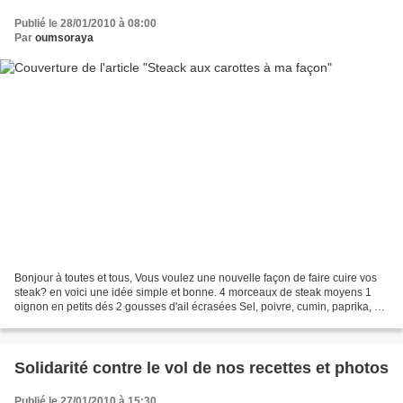
Publié le 28/01/2010 à 08:00
Par
oumsoraya
Bonjour à toutes et tous, Vous voulez une nouvelle façon de faire cuire vos
steak? en voici une idée simple et bonne. 4 morceaux de steak moyens 1
oignon en petits dés 2 gousses d'ail écrasées Sel, poivre, cumin, paprika, et
le 1/4 d'une c à c de gingembre....
Solidarité contre le vol de nos recettes et photos
Publié le 27/01/2010 à 15:30