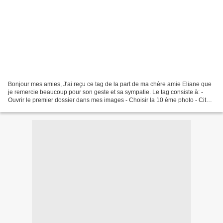
Bonjour mes amies, J'ai reçu ce tag de la part de ma chère amie Eliane que
je remercie beaucoup pour son geste et sa sympatie. Le tag consiste à: -
Ouvrir le premier dossier dans mes images - Choisir la 10 ème photo - Citer
la personne qui vous a tagué...