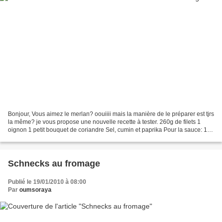
Bonjour, Vous aimez le merlan? oouiiii mais la manière de le préparer est tjrs
la même? je vous propose une nouvelle recette à tester. 260g de filets 1
oignon 1 petit bouquet de coriandre Sel, cumin et paprika Pour la sauce: 1
oignon haché 1 grand poivron...
Schnecks au fromage
Publié le 19/01/2010 à 08:00
Par
oumsoraya