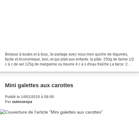
Bonjour à toutes et à tous, Je partage avec vous mon quiche de légumes,
facile et économique, bon, et qui plait aux enfants. la pâte: 250g de farine 1/2
c à c de sel 125g de margarine ou beurre 4 c à s d'eau fraîche La farce: 2
oignons en petits dés 2...
Mini galettes aux carottes
Publié le 14/01/2010 à 08:00
Par
oumsoraya