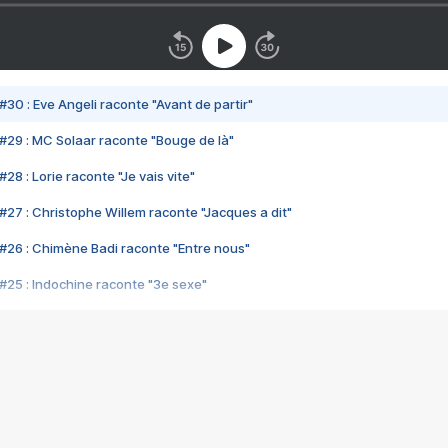
#30 : Eve Angeli raconte "Avant de partir"
#29 : MC Solaar raconte "Bouge de là"
28 : Lorie raconte "Je vais vite"
#27 : Christophe Willem raconte "Jacques a dit"
#26 : Chimène Badi raconte "Entre nous"
#25 : Indochine raconte "3e sexe"
#24 : Zaho raconte "C'est chelou"
#23 : Patrick Bruel raconte "Au café des délices"
#22 : Kyo raconte "Le chemin"
#21 : Nolwenn Leroy raconte "Cassé"