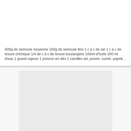
400g de semoule moyenne 100g de semoule fine 1 c à c de sel 1 c à c de
levure chimique 1/4 de c à c de levure boulangère 100ml d'huile 200 ml
d'eau 1 grand oignon 1 poivron en dés 2 carottes sel, poivre. cumin. paprika
persil 1 boite de thon. Faire revenir...