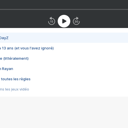
 DayZ
 a 13 ans (et vous l'avez ignoré)
e (littéralement)
im Rayan
 toutes les règles
s les jeux vidéo
us choquant de Rockstar ? - Le scandale BULLY
e plus moche de Steam
du RÊVE tourne au CAUCHEMAR