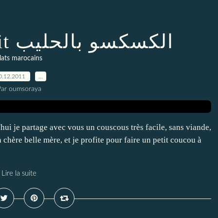
Couscous au lait الكسكسو بالحليب
lats marocains
0.12.2011
…
Par oumsoraya
i je partage avec vous un couscous très facile, sans viande,
a chère belle mère, et je profite pour faire un petit coucou à
Lire la suite