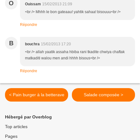
O
Ouissam
15/02/2013 21:09
<br /> Mhhh le bon gateaau! yahtik sahaa! bisouuu<br />
Répondre
B
bouchra
15/02/2013 17:20
<br /> allah yaatik assaha hbiba rani tkadite chwiya chaftak
matkaditi walou men andi hhhh bisous<br />
Répondre
< Pain burger à la betterave
Salade composée >
Hébergé par Overblog
Top articles
Pages