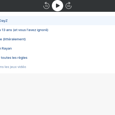
 DayZ
 a 13 ans (et vous l'avez ignoré)
e (littéralement)
im Rayan
 toutes les règles
s les jeux vidéo
us choquant de Rockstar ? - Le scandale BULLY
e plus moche de Steam
du RÊVE tourne au CAUCHEMAR
pendant 8 heures
it… à tort