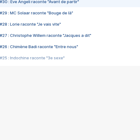
#30 : Eve Angeli raconte "Avant de partir"
#29 : MC Solaar raconte "Bouge de là"
28 : Lorie raconte "Je vais vite"
#27 : Christophe Willem raconte "Jacques a dit"
#26 : Chimène Badi raconte "Entre nous"
#25 : Indochine raconte "3e sexe"
#24 : Zaho raconte "C'est chelou"
#23 : Patrick Bruel raconte "Au café des délices"
#22 : Kyo raconte "Le chemin"
#21 : Nolwenn Leroy raconte "Cassé"
#20 : Patrick Hernandez raconte "Born to be alive"
#19 : Lorie raconte "Près de moi"
#18 : Michael Jones raconte "A nos actes manqués" (avec Jean-Jacque