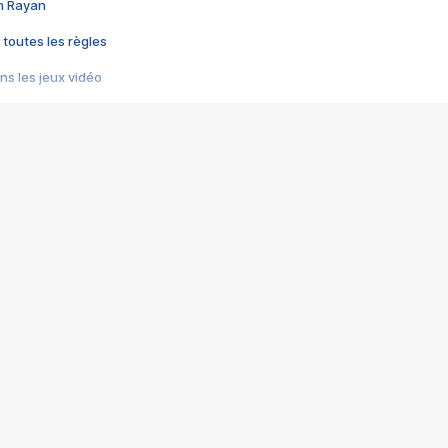
im Rayan
 toutes les règles
s les jeux vidéo
us choquant de Rockstar ? - Le scandale BULLY
e plus moche de Steam
du RÊVE tourne au CAUCHEMAR
pendant 8 heures
it… à tort
umiliés par un jeu vidéo
ire - Final Fantasy 8
ti un empire - Age of Empires
story DOFUS
tard, il crée l'un des pires jeux de tous les temps, MindsEye.