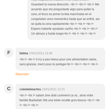
Guardaré tu nueva dirección .<br /> <br /> <br /> Me
acuerdo que me preguntaste algo para quitar la
cera, el truco es poner la tela manchada en el
congelador unos momentos hasta que se enfrié, asi
se quita la cera rapidamente.<br /> <br /> <br />
Espero haberte ayudado cariño.<br /> <br /> <br />
Un abrazo y hasta luego<br /> <br /> <br /> <br />
F
fatima
23/01/2011 13:48
<br /> <br /> il n'y a pas mieux pour une alimentation saine,
sans graisse, merci pour le partage<br /> <br /> <br /> <br />
Répondre
C
cuisinebouchra
23/01/2011 12:31
<br /> <br /> salam zine diali comment ca va , ainsi votre
famille tbarkallah 3lik une belle recette gros bisous <br /> <br
/> <br /> <br />