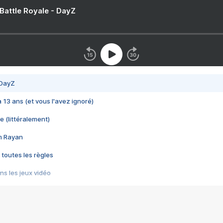
 Battle Royale - DayZ
 DayZ
 a 13 ans (et vous l'avez ignoré)
e (littéralement)
im Rayan
 toutes les règles
s les jeux vidéo
us choquant de Rockstar ? - Le scandale BULLY
e plus moche de Steam