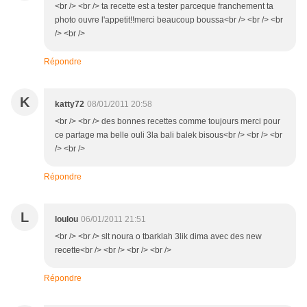
<br /> <br /> ta recette est a tester parceque franchement ta
photo ouvre l'appetit!!merci beaucoup boussa<br /> <br /> <br
/> <br />
Répondre
K
katty72
08/01/2011 20:58
<br /> <br /> des bonnes recettes comme toujours merci pour
ce partage ma belle ouli 3la bali balek bisous<br /> <br /> <br
/> <br />
Répondre
L
loulou
06/01/2011 21:51
<br /> <br /> slt noura o tbarklah 3lik dima avec des new
recette<br /> <br /> <br /> <br />
Répondre