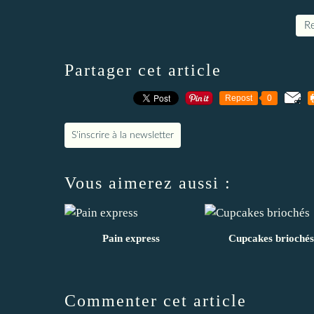
Re
Partager cet article
Repost
0
S'inscrire à la newsletter
Vous aimerez aussi :
Pain express
Cupcakes briochés
Commenter cet article