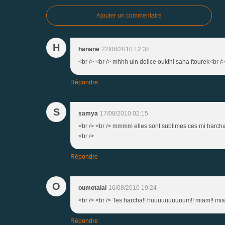
Ajouter un commentaire
H
hanane
22/08/2010 12:38
<br /> <br /> mhhh uin delice oukthi saha ftourek<br /> 
Répondre
S
samya
17/08/2010 02:15
<br /> <br /> mmmm elles sont sublimes ces mi harchas!
<br />
Répondre
O
oumotalal
16/08/2010 19:24
<br /> <br /> Tes harcha!! huuuuuuuuuum!! miam!! miam!
Répondre