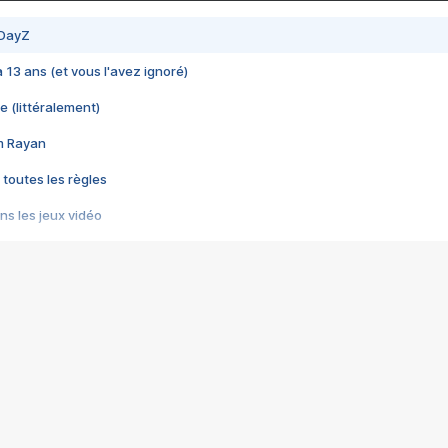
 DayZ
 a 13 ans (et vous l'avez ignoré)
e (littéralement)
im Rayan
 toutes les règles
s les jeux vidéo
us choquant de Rockstar ? - Le scandale BULLY
e plus moche de Steam
du RÊVE tourne au CAUCHEMAR
pendant 8 heures
it… à tort
umiliés par un jeu vidéo