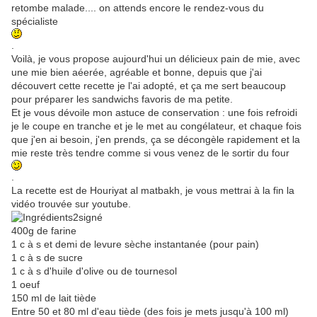
retombe malade.... on attends encore le rendez-vous du
spécialiste
.
Voilà, je vous propose aujourd'hui un délicieux pain de mie, avec
une mie bien aéerée, agréable et bonne, depuis que j'ai
découvert cette recette je l'ai adopté, et ça me sert beaucoup
pour préparer les sandwichs favoris de ma petite.
Et je vous dévoile mon astuce de conservation : une fois refroidi
je le coupe en tranche et je le met au congélateur, et chaque fois
que j'en ai besoin, j'en prends, ça se décongèle rapidement et la
mie reste très tendre comme si vous venez de le sortir du four
.
La recette est de Houriyat al matbakh, je vous mettrai à la fin la
vidéo trouvée sur youtube.
400g de farine
1 c à s et demi de levure sèche instantanée (pour pain)
1 c à s de sucre
1 c à s d'huile d'olive ou de tournesol
1 oeuf
150 ml de lait tiède
Entre 50 et 80 ml d'eau tiède (des fois je mets jusqu'à 100 ml)