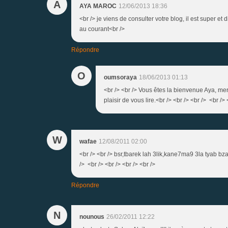
A
AYA MAROC
12/06/2013 18:36
<br /> je viens de consulter votre blog, il est super et d
au courant<br />
Répondre
O
oumsoraya
18/06/2013 01:13
<br /> <br /> Vous êtes la bienvenue Aya, mer
plaisir de vous lire.<br /> <br /> <br /> <br /> 
W
wafae
12/08/2011 02:00
<br /> <br /> bsr,tbarek lah 3lik,kane7ma9 3la tyab b
/> <br /> <br /> <br /> <br />
Répondre
N
nounous
26/02/2011 12:22