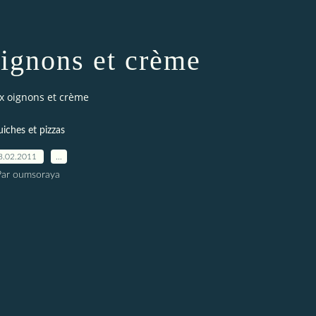
oignons et crème
x oignons et crème
iches et pizzas
8.02.2011
…
Par oumsoraya