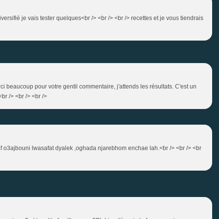
iversifié je vais tester quelques<br /> <br /> <br /> recettes et je vous tiendrais
ci beaucoup pour votre gentil commentaire, j'attends les résultats. C'est un
<br /> <br /> <br />
zaf o3ajbouni lwasafat dyalek ,oghada njarebhom enchae lah.<br /> <br /> <br