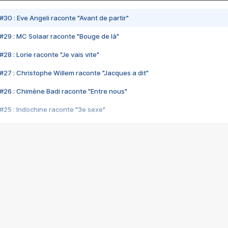
#30 : Eve Angeli raconte "Avant de partir"
#29 : MC Solaar raconte "Bouge de là"
28 : Lorie raconte "Je vais vite"
#27 : Christophe Willem raconte "Jacques a dit"
#26 : Chimène Badi raconte "Entre nous"
#25 : Indochine raconte "3e sexe"
#24 : Zaho raconte "C'est chelou"
#23 : Patrick Bruel raconte "Au café des délices"
#22 : Kyo raconte "Le chemin"
#21 : Nolwenn Leroy raconte "Cassé"
#20 : Patrick Hernandez raconte "Born to be alive"
#19 : Lorie raconte "Près de moi"