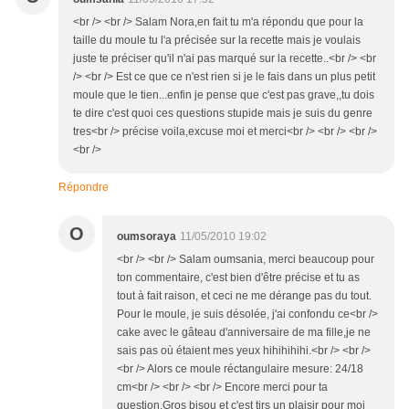
<br /> <br /> Salam Nora,en fait tu m'a répondu que pour la
taille du moule tu l'a précisée sur la recette mais je voulais
juste te préciser qu'il n'ai pas marqué sur la recette..<br /> <br
/> <br /> Est ce que ce n'est rien si je le fais dans un plus petit
moule que le tien...enfin je pense que c'est pas grave,,tu dois
te dire c'est quoi ces questions stupide mais je suis du genre
tres<br /> précise voila,excuse moi et merci<br /> <br /> <br />
<br />
Répondre
O
oumsoraya
11/05/2010 19:02
<br /> <br /> Salam oumsania, merci beaucoup pour
ton commentaire, c'est bien d'être précise et tu as
tout à fait raison, et ceci ne me dérange pas du tout.
Pour le moule, je suis désolée, j'ai confondu ce<br />
cake avec le gâteau d'anniversaire de ma fille,je ne
sais pas où étaient mes yeux hihihihihi.<br /> <br />
<br /> Alors ce moule réctangulaire mesure: 24/18
cm<br /> <br /> <br /> Encore merci pour ta
question.Gros bisou et c'est tjrs un plaisir pour moi