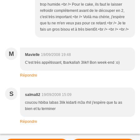
trop humide.<br /> Pour le cake, ils faut le laisser
refroidir complétement avant de le découper en 2,
c'est très important.<br /> Voilà ma chérie, j'espère
que tu ne m'en veux pas pour ce retard.<br /> Je te
fais un gros bisou et à très bientôt.<br /> <br /> <br />
M
Mavielle
19/09/2008 19:48
C'est très appétissant, tbarkallah 3lik!! Bon week-end :o)
Répondre
S
salma82
19/09/2008 15:09
coucou hbiba labas 3lik kidarti m3a rhil j'espère que tu as
bien et tu terminer
Répondre